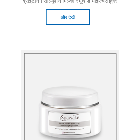
ब्राइटनिंग सोल्यूशन मिल्की स्मूथ डे मॉइस्चराइज़र
और देखें