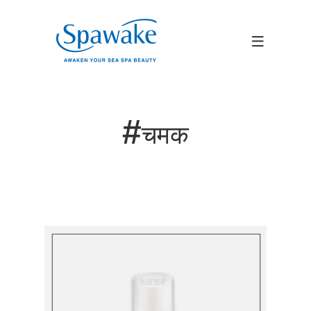
#
चमक