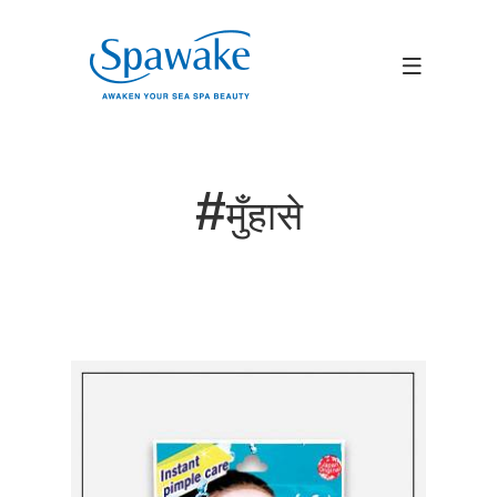
#
मुँहासे