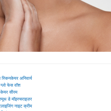
 स्किनकेयर अनिवार्य
 ग्लो फेस वॉश
ल केयर सीरम
स्मूथ डे मॉइस्चराइज़र
टलाइजिंग नाइट क्रीम