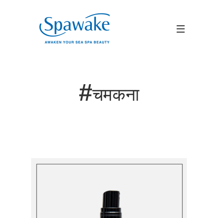
#
चमकना