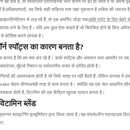
ो देती है, तो स्वचालित प्रतिक्रिया भारी क्रीम पर ढेर हो जाती है या अपनी पू
 है
अधिक
उत्पादों, यह सिर्फ सही सक्रिय तत्व जहां नुकसान है लक्षित की जरूरत ह
इपरपिग्मेंटेशन से लड़ रहे हैं, तो एक समर्पित जोड़ा गया
अंधेरे स्पॉट के लिए चेहरे 
पस पाने के लिए है। यदि आप कुछ ऐसा चाहते हैं जो चिपचिपा होने के बिना अविश्
प से कोशिश करने लायक है।
्बॉर्न स्पॉट्स का कारण बनता है?
 मदद करता है कि हम क्या कर रहे हैं। डार्क स्पॉट्स और असमान स्वर आमतौर पर तब 
ोजर, मुँहासे निशान या पर्यावरणीय तनाव से प्रेरित होती है।
रियों की आवश्यकता होती है जो सिर्फ सतह पर नहीं बैठते हैं, लेकिन वास्तव में उस
ake चेहरा सीरम
अच्छी तरह से काम करता है। क्योंकि यह एक जेल आधारित सीरम है,
कता होती है, विटामिन की एक केंद्रित खुराक प्रदान करता है।
िटामिन ब्लेंड
रम
उन्नत ब्राइटनिंग इल्यूमिनेटर द्वारा किया जाता है।
यह संदर्भ
s
तीन पावरहाउस विटा
ार
: