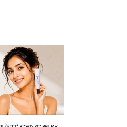
चा के पीछे रहस्य? यह सब BB