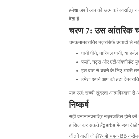
हमेशा अपने आप को खत्म करें
नवरात्रि न
देता है।
चरण 7: उस आंतरिक चमक
चमकना
नवरात्रि नज़र
सिर्फ उत्पादों से
पानी पीने, नारियल पानी, या हर्ब
फलों, नट्स और एंटीऑक्सीडेंट युक्
इस बात से बचने के लिए अच्छी तरह
हमेशा अपने आप को हटा दें
नवरात्
याद रखें: सच्ची सुंदरता आत्मविश्वास स
निष्कर्ष
सही बनाना
नवरात्रि नज़र
जटिल होने की आ
हासिल कर सकते हैं
garba मेकअप देखो
जीतने वाली जोड़ी?
नमी चमक BB क्रीम