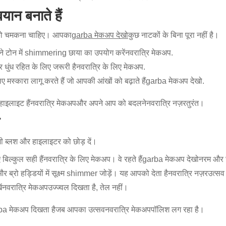
ान बनाते हैं
 को चमकना चाहिए। आपका
garba मेकअप देखो
कुछ नाटकों के बिना पूरा नहीं है।
गहने टोन में shimmering छाया का उपयोग करें
नवरात्रि मेकअप
.
ुंध रहित के लिए जरूरी है
नवरात्रि के लिए मेकअप
.
िए मस्कारा लागू करते हैं जो आपकी आंखों को बढ़ाते हैं
garba मेकअप देखो
.
हाइलाइट हैं
नवरात्रि मेकअप
और अपने आप को बदलने
नवरात्रि नज़र
तुरंत।
ी ब्लश और हाइलाइटर को छोड़ दें।
बिल्कुल सही हैं
नवरात्रि के लिए मेकअप
। वे रहते हैं
garba मेकअप देखो
नरम और 
ब्रो हड्डियों में सूक्ष्म shimmer जोड़ें। यह आपको देता है
नवरात्रि नज़र
उत्सव
ं
नवरात्रि मेकअप
उज्ज्वल दिखता है, तेल नहीं।
ba मेकअप दिखता है
जब आपका उत्सव
नवरात्रि मेकअप
पॉलिश लग रहा है।