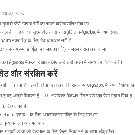
नवरात्रि नज़र
.
ुलाबी जैसे उत्सव रंगों का चयन करें
नवरात्रि मेकअप
.
ल है, तो इसे एक सूक्ष्म होंठ के साथ संतुलित करें
garba मेकअप देखो
.
 balm.
नवरात्रि के लिए मेकअप
दरार नहीं है।
ांसफर-प्रूफ फ़ॉर्मूला पर जाएं
नवरात्रि नज़र
लंबे रात तक ताजा।
कते हैं
garba मेकअप देखो
इसलिए उन्हें सही करने में समय का निवेश करें।
ट और संरक्षित करें
स्थापित करना है। इसके बिना, यहां तक कि सबसे अच्छा
garba मेकअप देखो
आखिरी
मल है वह आदर्श विकल्प है। The
परफेक्ट मेकअप मिस्ट रखें
एक ऐसा महान पिक है
े के लिए जगह में।
और sebum प्रूफ। के लिए आवश्यक
नवरात्रि के लिए मेकअप
.
रात नृत्य के लिए आरामदायक।
ं और आपकी त्वचा की देखभाल के लिए केल्प निकालने के साथ संक्रमित।