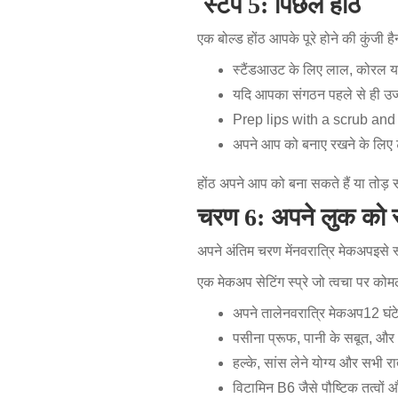
स्टेप 5: पिछले होंठ
एक बोल्ड होंठ आपके पूरे होने की कुंजी है
स्टैंडआउट के लिए लाल, कोरल या ग
यदि आपका संगठन पहले से ही उज्ज्व
Prep lips with a scrub and
अपने आप को बनाए रखने के लिए ट्र
होंठ अपने आप को बना सकते हैं या तोड़ स
चरण 6: अपने लुक को से
अपने अंतिम चरण में
नवरात्रि मेकअप
इसे 
एक मेकअप सेटिंग स्प्रे जो त्वचा पर को
अपने ताले
नवरात्रि मेकअप
12 घंट
पसीना प्रूफ, पानी के सबूत, 
हल्के, सांस लेने योग्य और सभी 
विटामिन B6 जैसे पौष्टिक तत्वो