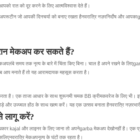
पको रात को दूर करने के लिए आत्मविश्वास देते हैं।
कअप
रूटीन जो आपकी दिनचर्या को बनाए रखता है
नवरात्रि नज़र
निर्दोष और आपका
g
ौरान मेकअप कर सकते हैं?
मेकअप
लंबे समय तक नृत्य के बारे में चिंता किए बिना। चाल है अपने रखने के लिए
gar
 आप मनाते हैं तो यह आरामदायक महसूस करता है।
करता है। एक ताजा आधार के साथ शुरू
नमी चमक BB क्रीम
कवरेज के लिए भी। इ
ड़े और उज्ज्वल होंठ के साथ खत्म करें। यह एक उत्सव बनाता है
नवरात्रि नज़र
भार
े लागू करें?
ंधकार kajal और लाइनर के लिए जाना तो अपने
garba मेकअप देखो
नहीं है। एक 
सलिए
नवरात्रि मेकअप
नृत्य के घंटों तक रहता है।