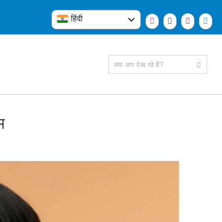
हिंदी
English
म