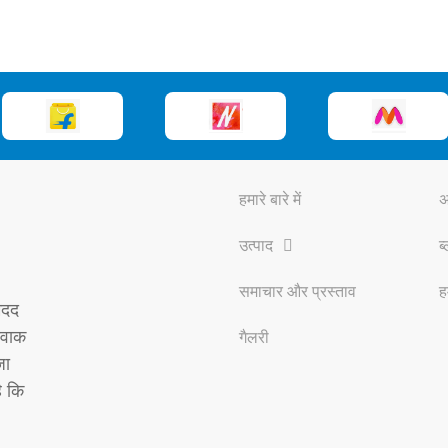
हमारे बारे में
अ
उत्पाद
ब
समाचार और प्रस्ताव
ह
मदद
ावाक
गैलरी
़ा
ै कि