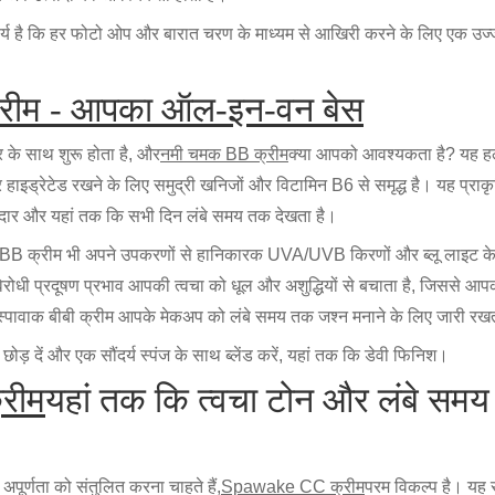
ार्य है कि हर फोटो ओप और बारात चरण के माध्यम से आखिरी करने के लिए एक उज्
रीम - आपका ऑल-इन-वन बेस
के साथ शुरू होता है, और
नमी चमक BB क्रीम
क्या आपको आवश्यकता है? यह हल्क
ाइड्रेटेड रखने के लिए समुद्री खनिजों और विटामिन B6 से समृद्ध है। यह प्राक
ार और यहां तक कि सभी दिन लंबे समय तक देखता है।
B क्रीम भी अपने उपकरणों से हानिकारक UVA/UVB किरणों और ब्लू लाइट क
ोधी प्रदूषण प्रभाव आपकी त्वचा को धूल और अशुद्धियों से बचाता है, जिससे आपक
ी, स्पावाक बीबी क्रीम आपके मेकअप को लंबे समय तक जश्न मनाने के लिए जारी रख
 छोड़ दें और एक सौंदर्य स्पंज के साथ ब्लेंड करें, यहां तक कि डेवी फिनिश।
रीम
यहां तक कि त्वचा टोन और लंबे समय
अपूर्णता को संतुलित करना चाहते हैं,
Spawake CC क्रीम
परम विकल्प है। यह र